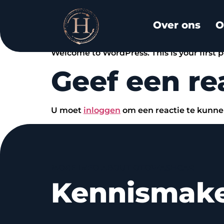
Hello wor
Over ons
O
Welcome to WordPress. This is your first pos
Geef een re
U moet
inloggen
om een reactie te kunne
MORE INFO ABOUT OTOWASHCAR
Kennismak