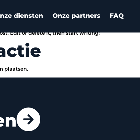
ld!
nze diensten
Onze partners
FAQ
t. Edit or delete it, then start writing!
actie
n plaatsen.
en